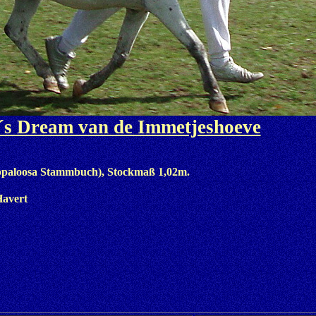
´s Dream van de Immetjeshoeve
ppaloosa Stammbuch), Stockmaß 1,02m.
Havert