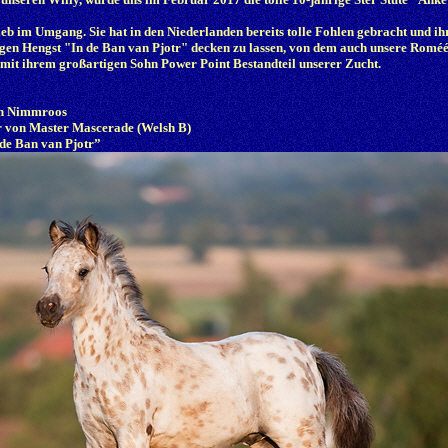
eb im Umgang. Sie hat in den Niederlanden bereits tolle Fohlen gebracht und ih
tigen Hengst "In de Ban van Pjotr" decken zu lassen, von dem auch unsere Romé
it ihrem großartigen Sohn Power Point Bestandteil unserer Zucht.
von Nimmroos
r von Master Mascerade (Welsh B)
 de Ban van Pjotr”