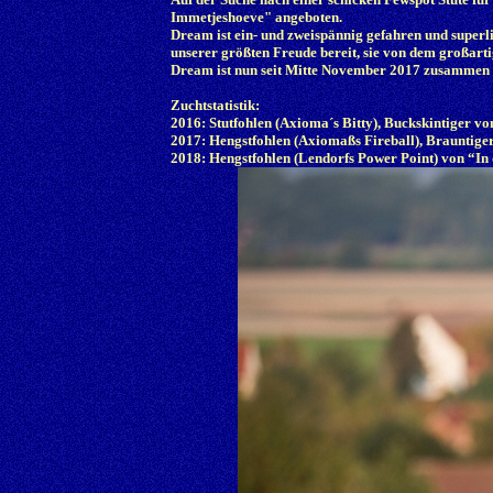
Immetjeshoeve" angeboten.
Dream ist ein- und zweispännig gefahren und superli
unserer größten Freude bereit, sie von dem großar
Dream ist nun seit Mitte November 2017 zusammen m
Zuchtstatistik:
2016: Stutfohlen (Axioma´s Bitty), Buckskintiger 
2017: Hengstfohlen (Axiomaßs Fireball), Brauntige
2018: Hengstfohlen (Lendorfs Power Point) von “In