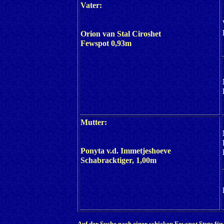
Vater:
Orion van Stal Ciroshet
Fewspot 0,93m
Mutter:
Ponyta v.d. Immetjeshoeve
Schabracktiger, 1,00m
Auf der Suche nach einer schicken Fewspot Stute fü