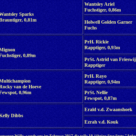
Wantsley Ariel
Fuchstiger, 0,86m
Wantsley Sparks
Brauntiger, 0,81m
Holwell Golden Garner
Fuchs
PrH. Rickie
Rapptiger, 0,93m
Mignon
Fuchstiger, 0,89m
PrSt. Astrid van Frieswi
Rapptiger
PrH. Rayo
Multichampion
Rapptiger, 0,94m
Rocky van de Hoeve
Fewspot, 0,96m
PrSt. Nellie
Fewspot, 0,87m
Erald v.d. Zwaanshoek
Kelly Dibbs
Ezrah v.d. Kouk
r unseren Willy, wurde uns im Februar 2017 die tolle 10-jährige Ster Stute "An