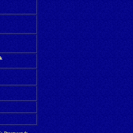
jk
ke´s Dream van de